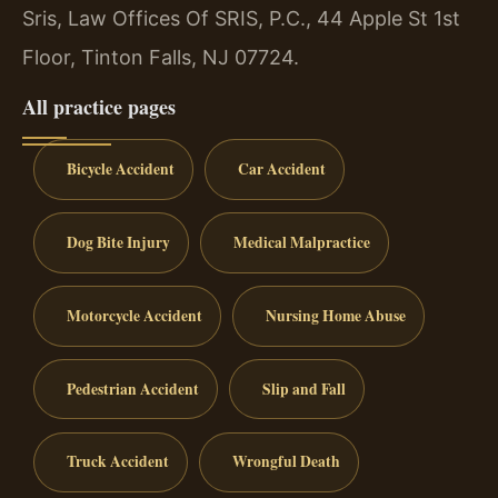
Sris, Law Offices Of SRIS, P.C., 44 Apple St 1st
Floor, Tinton Falls, NJ 07724.
All practice pages
Bicycle Accident
Car Accident
Dog Bite Injury
Medical Malpractice
Motorcycle Accident
Nursing Home Abuse
Pedestrian Accident
Slip and Fall
Truck Accident
Wrongful Death