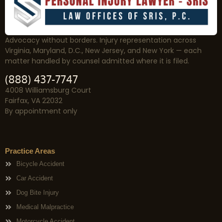
Advocacy without borders. Injury representation across
Virginia, Maryland, D.C., New Jersey, and New York — each
matter handled by counsel admitted where it is filed.
(888) 437-7747
4008 Williamsburg Court
Fairfax, VA 22032
By appointment only
Practice Areas
Bicycle Accident
Car Accident
Dog Bite Injury
Medical Malpractice
Motorcycle Accident