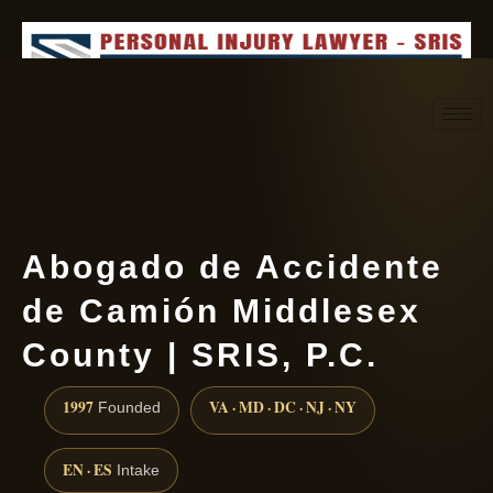
Request consultation
(888) 437-7747
Abogado de Accidente
de Camión Middlesex
County | SRIS, P.C.
1997
VA · MD · DC · NJ · NY
Founded
EN · ES
Intake