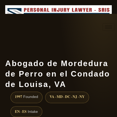
Request consultation
(888) 437-7747
Abogado de Mordedura
de Perro en el Condado
de Louisa, VA
1997
VA · MD · DC · NJ · NY
Founded
EN · ES
Intake