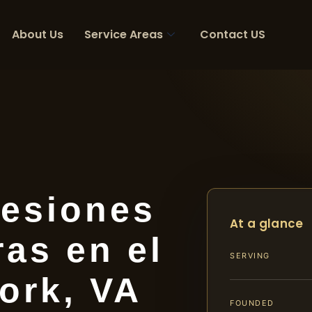
About Us
Service Areas
Contact US
esiones
At a glance
as en el
SERVING
ork, VA
FOUNDED