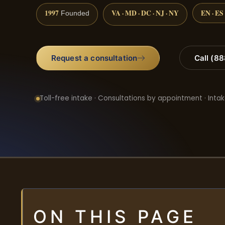
1997
VA · MD · DC · NJ · NY
EN · ES
Founded
Request a consultation
Call (8
Toll-free intake · Consultations by appointment · Intak
ON THIS PAGE