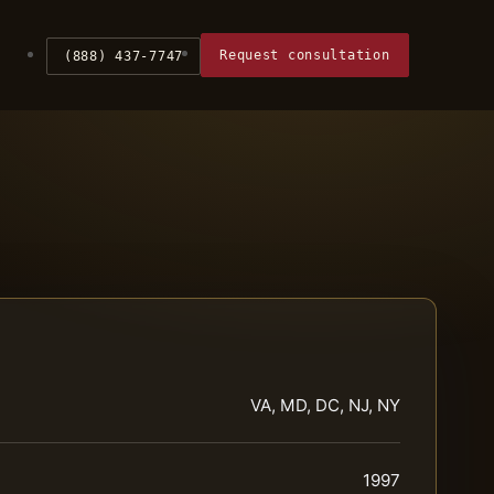
Request consultation
(888) 437-7747
VA, MD, DC, NJ, NY
1997