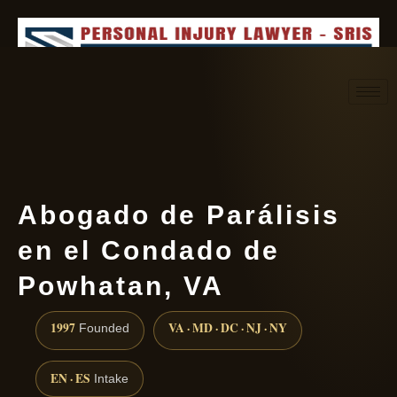
Request consultation
(888) 437-7747
Abogado de Parálisis
en el Condado de
Powhatan, VA
1997
VA · MD · DC · NJ · NY
Founded
EN · ES
Intake