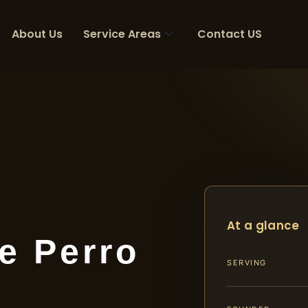
About Us
Service Areas
Contact US
At a glance
e Perro
SERVING