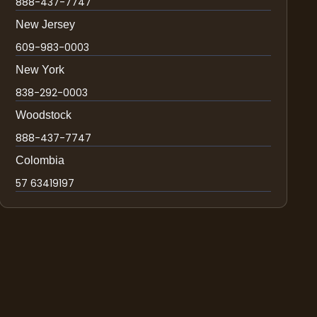
888-437-7747
New Jersey
609-983-0003
New York
838-292-0003
Woodstock
888-437-7747
Colombia
57 63419197