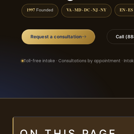
1997
VA · MD · DC · NJ · NY
EN · ES
Founded
Request a consultation
Call (8
Toll-free intake · Consultations by appointment · Intak
ON THIS PAGE