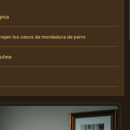
ginia
anejan los casos de mordedura de perro
bufete