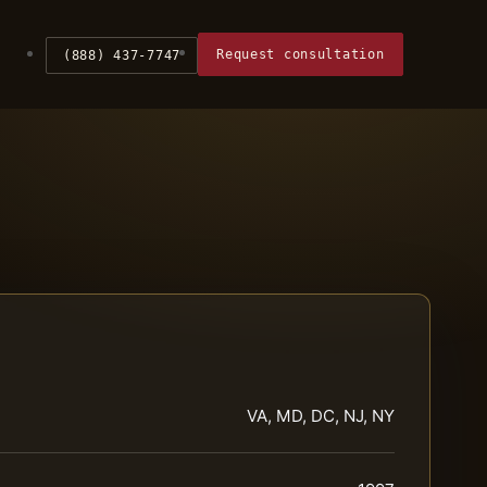
Request consultation
(888) 437-7747
VA, MD, DC, NJ, NY