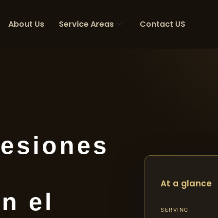
About Us
Service Areas
Contact US
esiones
At a glance
n el
SERVING