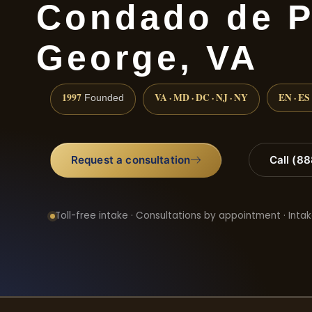
Condado de P
George, VA
1997
VA · MD · DC · NJ · NY
EN · ES
Founded
Request a consultation
Call (8
Toll-free intake · Consultations by appointment · Intak