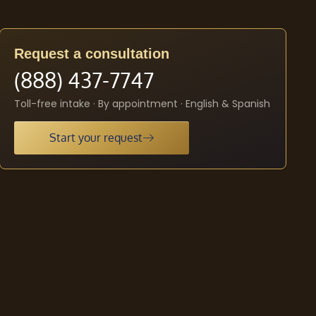
Request a consultation
(888) 437-7747
Toll-free intake · By appointment · English & Spanish
Start your request