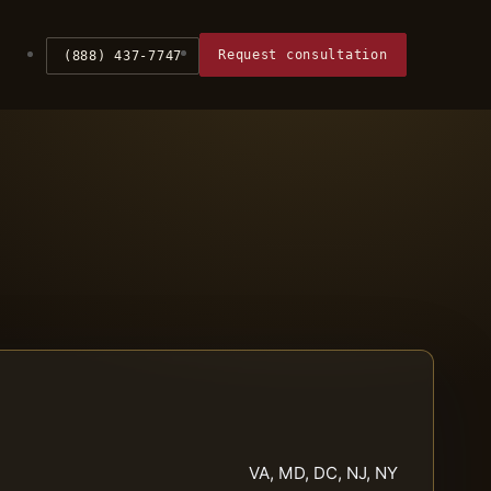
Request consultation
(888) 437-7747
VA, MD, DC, NJ, NY