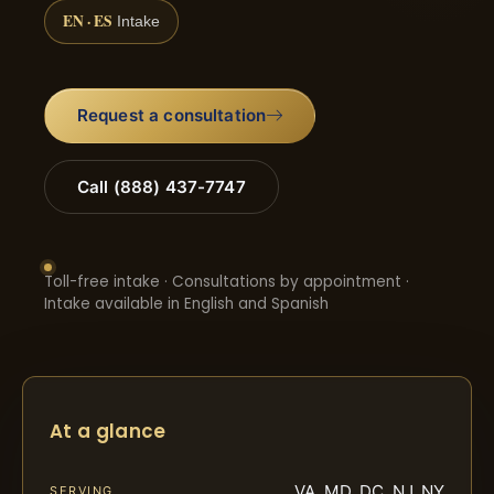
EN · ES
Intake
Request a consultation
Call (888) 437-7747
Toll-free intake · Consultations by appointment ·
Intake available in English and Spanish
At a glance
VA, MD, DC, NJ, NY
SERVING