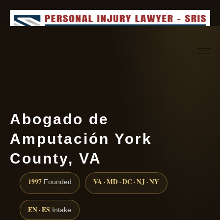
Request consultation
(888) 437-7747
Abogado de
Amputación York
County, VA
1997
VA · MD · DC · NJ · NY
Founded
EN · ES
Intake