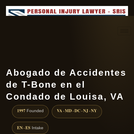
Request consultation
(888) 437-7747
Abogado de Accidentes
de T-Bone en el
Condado de Louisa, VA
1997
VA · MD · DC · NJ · NY
Founded
EN · ES
Intake