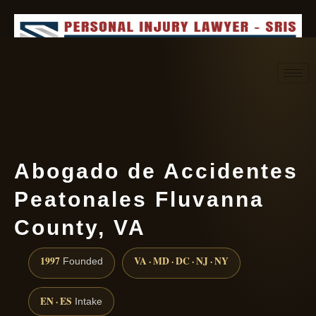
Request consultation
(888) 437-7747
Abogado de Accidentes
Peatonales Fluvanna
County, VA
1997
VA · MD · DC · NJ · NY
Founded
EN · ES
Intake