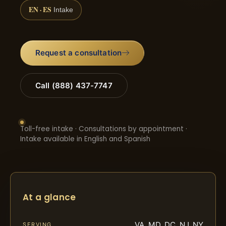
EN · ES
Intake
Request a consultation
Call (888) 437-7747
Toll-free intake · Consultations by appointment ·
Intake available in English and Spanish
At a glance
VA, MD, DC, NJ, NY
SERVING