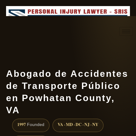
Request consultation
(888) 437-7747
Abogado de Accidentes
de Transporte Público
en Powhatan County,
VA
1997
VA · MD · DC · NJ · NY
Founded