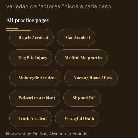
variedad de factores ?nicos a cada caso.
All practice pages
Bicycle Accident
Car Accident
Dog Bite Injury
Medical Malpractice
Motorcycle Accident
Nursing Home Abuse
Pedestrian Accident
Slip and Fall
Truck Accident
Wrongful Death
Reviewed by Mr. Sris, Owner and Founder.