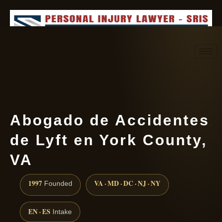
Request consultation
(888) 437-7747
Abogado de Accidentes
de Lyft en York County,
VA
1997
VA · MD · DC · NJ · NY
Founded
EN · ES
Intake