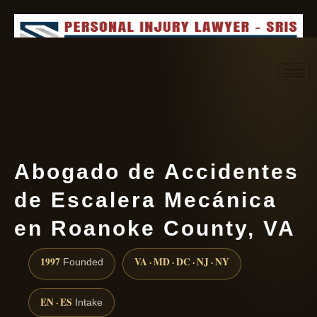
Request consultation
(888) 437-7747
Abogado de Accidentes
de Escalera Mecánica
en Roanoke County, VA
1997
VA · MD · DC · NJ · NY
Founded
EN · ES
Intake