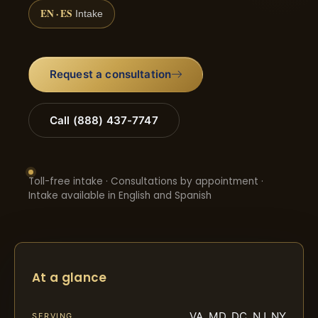
EN · ES
Intake
Request a consultation
Call (888) 437-7747
Toll-free intake · Consultations by appointment ·
Intake available in English and Spanish
At a glance
VA, MD, DC, NJ, NY
SERVING