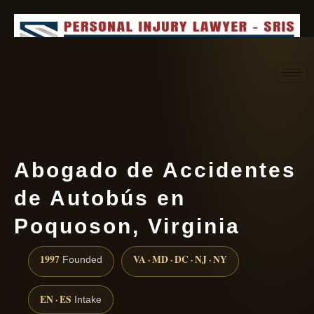
Request consultation
(888) 437-7747
Abogado de Accidentes
de Autobús en
Poquoson, Virginia
1997
VA · MD · DC · NJ · NY
Founded
EN · ES
Intake