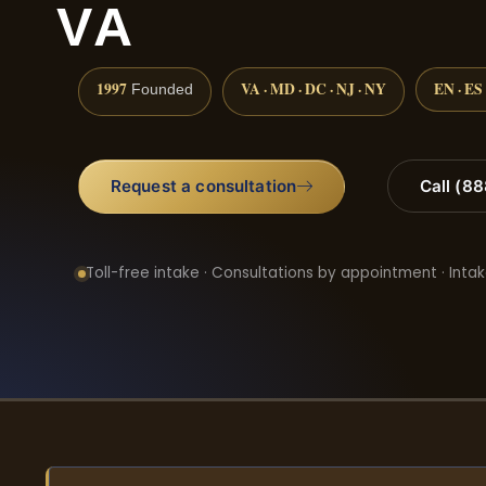
VA
1997
VA · MD · DC · NJ · NY
EN · ES
Founded
Request a consultation
Call (8
Toll-free intake · Consultations by appointment · Intak