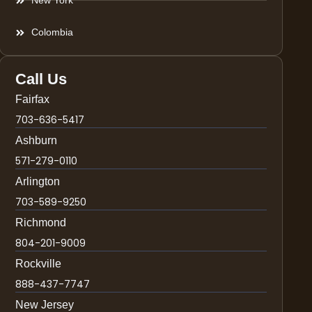
New York
Colombia
Call Us
Fairfax
703-636-5417
Ashburn
571-279-0110
Arlington
703-589-9250
Richmond
804-201-9009
Rockville
888-437-7747
New Jersey