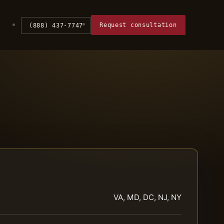
Request consultation
(888) 437-7747
VA, MD, DC, NJ, NY