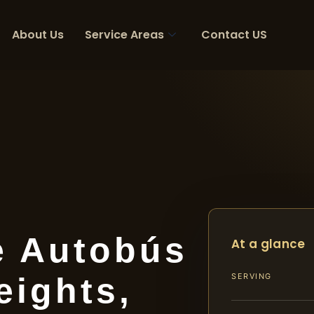
About Us
Service Areas
Contact US
e Autobús
At a glance
eights,
SERVING