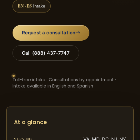
EN · ES
Intake
Request a consultation
Call (888) 437-7747
Toll-free intake · Consultations by appointment ·
Intake available in English and Spanish
At a glance
VA, MD, DC, NJ, NY
SERVING