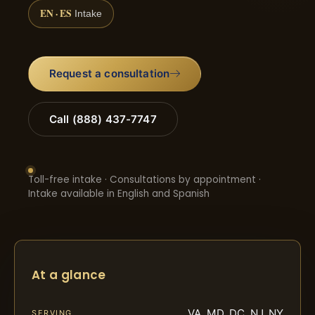
EN · ES
Intake
Request a consultation
Call (888) 437-7747
Toll-free intake · Consultations by appointment ·
Intake available in English and Spanish
At a glance
VA, MD, DC, NJ, NY
SERVING