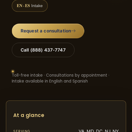
EN · ES
Intake
Request a consultation
Call (888) 437-7747
Toll-free intake · Consultations by appointment ·
Intake available in English and Spanish
At a glance
VA, MD, DC, NJ, NY
SERVING