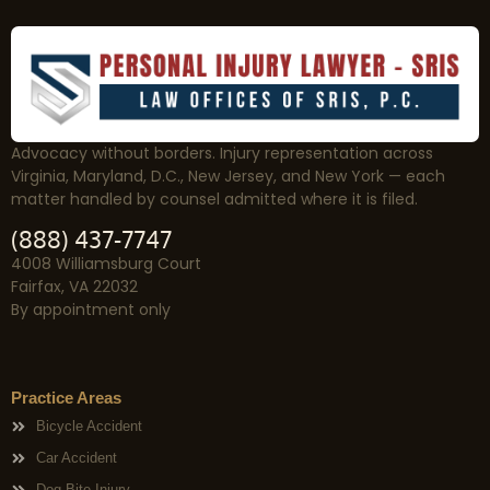
Advocacy without borders. Injury representation across
Virginia, Maryland, D.C., New Jersey, and New York — each
matter handled by counsel admitted where it is filed.
(888) 437-7747
4008 Williamsburg Court
Fairfax, VA 22032
By appointment only
Practice Areas
Bicycle Accident
Car Accident
Dog Bite Injury