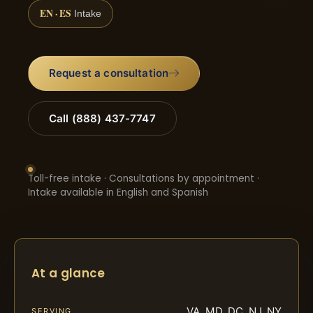
EN · ES
Intake
Request a consultation
Call (888) 437-7747
Toll-free intake · Consultations by appointment ·
Intake available in English and Spanish
At a glance
VA, MD, DC, NJ, NY
SERVING