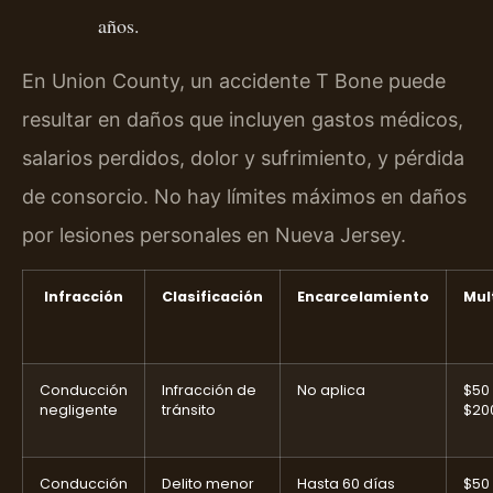
años.
En Union County, un accidente T Bone puede
resultar en daños que incluyen gastos médicos,
salarios perdidos, dolor y sufrimiento, y pérdida
de consorcio. No hay límites máximos en daños
por lesiones personales en Nueva Jersey.
Infracción
Clasificación
Encarcelamiento
Mul
Conducción
Infracción de
No aplica
$50
negligente
tránsito
$20
Conducción
Delito menor
Hasta 60 días
$50