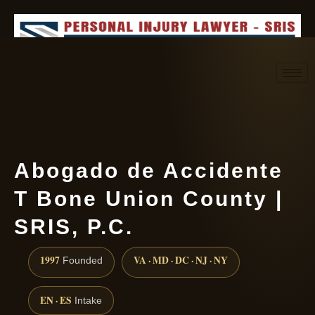
Request consultation
(888) 437-7747
Abogado de Accidente
T Bone Union County |
SRIS, P.C.
1997
VA · MD · DC · NJ · NY
Founded
EN · ES
Intake