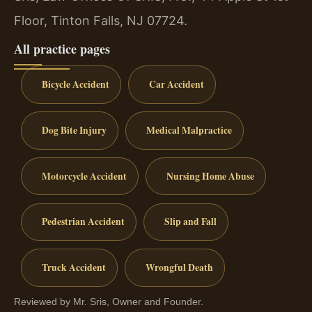
Floor, Tinton Falls, NJ 07724.
All practice pages
Bicycle Accident
Car Accident
Dog Bite Injury
Medical Malpractice
Motorcycle Accident
Nursing Home Abuse
Pedestrian Accident
Slip and Fall
Truck Accident
Wrongful Death
Reviewed by Mr. Sris, Owner and Founder.