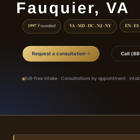
Fauquier, VA
1997
VA · MD · DC · NJ · NY
EN · ES
Founded
Request a consultation
Call (8
Toll-free intake · Consultations by appointment · Intak