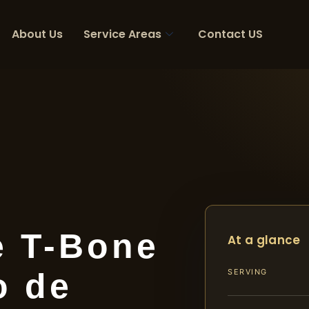
About Us
Service Areas
Contact US
e T-Bone
At a glance
o de
SERVING