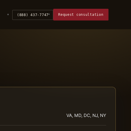
Request consultation
(888) 437-7747
VA, MD, DC, NJ, NY