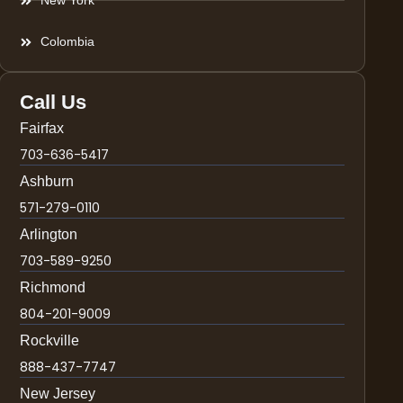
New York
Colombia
Call Us
Fairfax
703-636-5417
Ashburn
571-279-0110
Arlington
703-589-9250
Richmond
804-201-9009
Rockville
888-437-7747
New Jersey