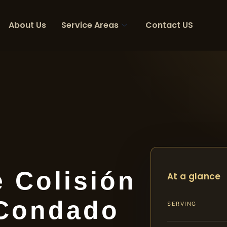
About Us
Service Areas
Contact US
 Colisión
At a glance
 Condado
SERVING