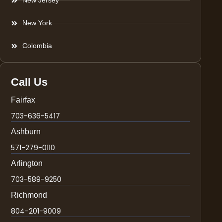
New Jersey
New York
Colombia
Call Us
Fairfax
703-636-5417
Ashburn
571-279-0110
Arlington
703-589-9250
Richmond
804-201-9009