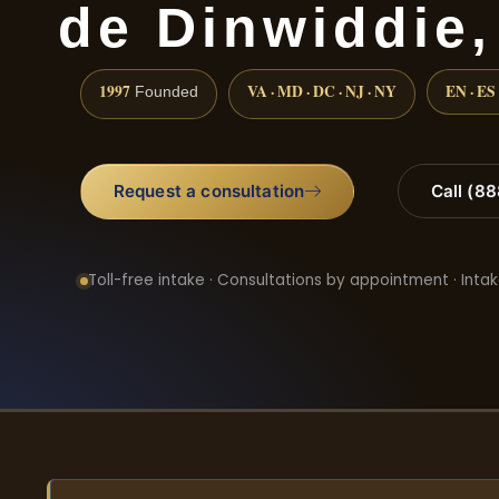
de Dinwiddie,
1997
VA · MD · DC · NJ · NY
EN · ES
Founded
Request a consultation
Call (8
Toll-free intake · Consultations by appointment · Intak