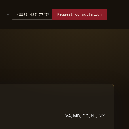
Request consultation
(888) 437-7747
VA, MD, DC, NJ, NY