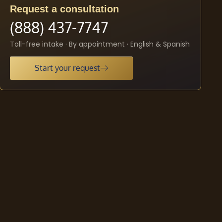
Request a consultation
(888) 437-7747
Toll-free intake · By appointment · English & Spanish
Start your request