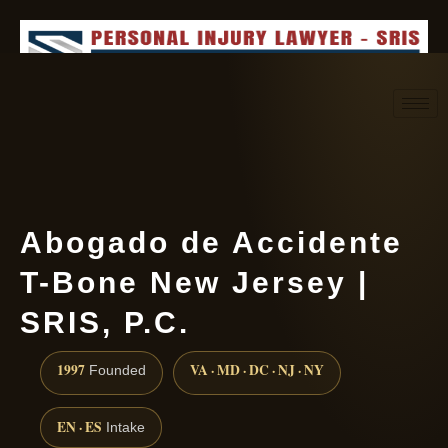
Request consultation
(888) 437-7747
Abogado de Accidente
T-Bone New Jersey |
SRIS, P.C.
1997
VA · MD · DC · NJ · NY
Founded
EN · ES
Intake