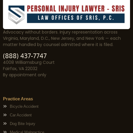
Advocacy without borders. Injury representation across
Virginia, Maryland, D.C., New Jersey, and New York — each
matter handled by counsel admitted where it is filed.
(888) 437-7747
4008 Williamsburg Court
Fairfax, VA 22032
By appointment only
Practice Areas
Bicycle Accident
Car Accident
Dog Bite Injury
Medical Malpractice