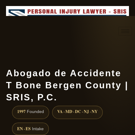
Request consultation
(888) 437-7747
Abogado de Accidente
T Bone Bergen County |
SRIS, P.C.
1997
VA · MD · DC · NJ · NY
Founded
EN · ES
Intake