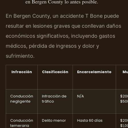
en Bergen County lo antes posible.
En Bergen County, un accidente T Bone puede
resultar en lesiones graves que conllevan daños
económicos significativos, incluyendo gastos
médicos, pérdida de ingresos y dolor y
sufrimiento.
Infracción
Clasificación
Encarcelamiento
Mu
Conducción
Infracción de
N/A
$20
negligente
tráfico
$50
Conducción
Delito menor
Hasta 60 días
$20
temeraria
$1,0