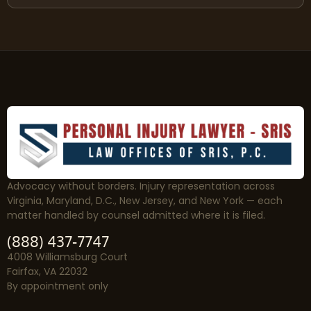
Advocacy without borders. Injury representation across
Virginia, Maryland, D.C., New Jersey, and New York — each
matter handled by counsel admitted where it is filed.
(888) 437-7747
4008 Williamsburg Court
Fairfax, VA 22032
By appointment only