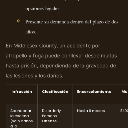
opciones legales.
Presente su demanda dentro del plazo de dos
años.
En Middlesex County, un accidente por
atropello y fuga puede conllevar desde multas
hasta prisión, dependiendo de la gravedad de
las lesiones y los daños.
Infracción
Clasificación
Encarcelamiento
Mu
Abandonar
Disorderly
Hasta 6 meses
$1,0
la escena
Persons
(solo daños
Offense
a la