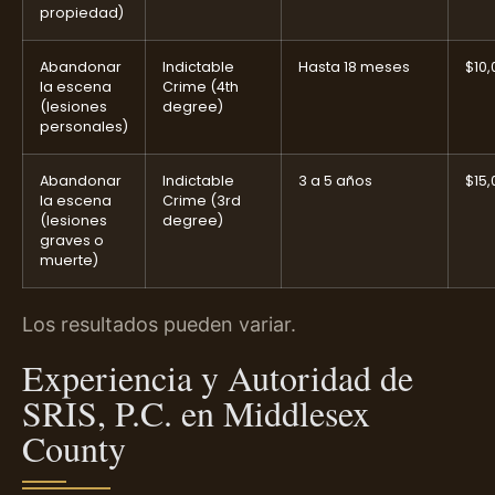
propiedad)
Abandonar
Indictable
Hasta 18 meses
$10,
la escena
Crime (4th
(lesiones
degree)
personales)
Abandonar
Indictable
3 a 5 años
$15,
la escena
Crime (3rd
(lesiones
degree)
graves o
muerte)
Los resultados pueden variar.
Experiencia y Autoridad de
SRIS, P.C. en Middlesex
County