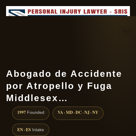
Request consultation
(888) 437-7747
Abogado de Accidente
por Atropello y Fuga
Middlesex…
1997
VA · MD · DC · NJ · NY
Founded
EN · ES
Intake