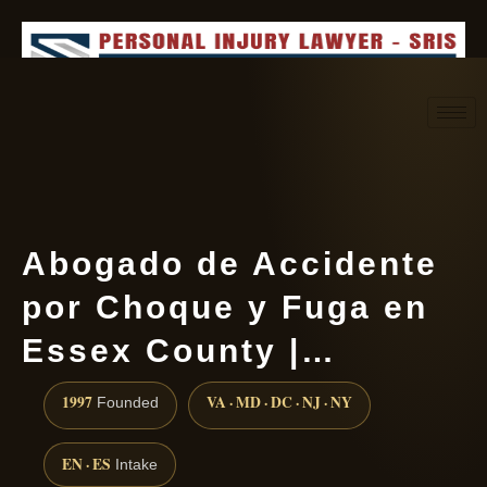
Request consultation
(888) 437-7747
Abogado de Accidente
por Choque y Fuga en
Essex County |…
1997
VA · MD · DC · NJ · NY
Founded
EN · ES
Intake