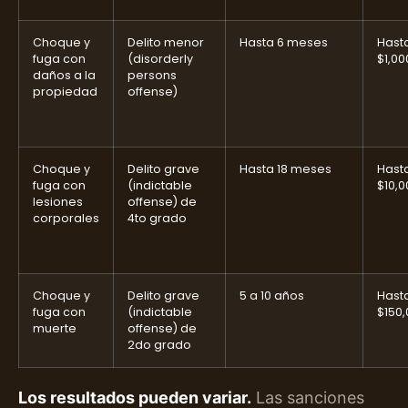
Choque y
Delito menor
Hasta 6 meses
Hast
fuga con
(disorderly
$1,00
daños a la
persons
propiedad
offense)
Choque y
Delito grave
Hasta 18 meses
Hast
fuga con
(indictable
$10,0
lesiones
offense) de
corporales
4to grado
Choque y
Delito grave
5 a 10 años
Hast
fuga con
(indictable
$150
muerte
offense) de
2do grado
Los resultados pueden variar.
Las sanciones