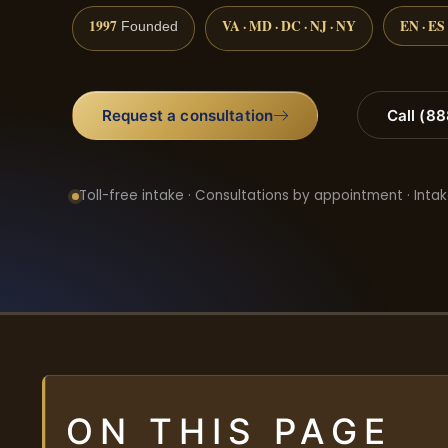
1997
VA · MD · DC · NJ · NY
EN · ES
Founded
Request a consultation
Call (8
Toll-free intake · Consultations by appointment · Intak
ON THIS PAGE