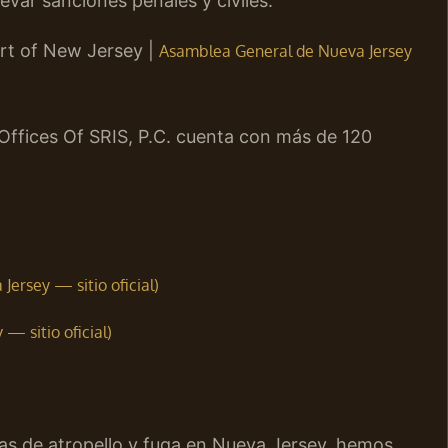
evar sanciones penales y civiles.
urt of New Jersey |
Asamblea General de Nueva Jersey
 Offices Of SRIS, P.C. cuenta con más de 120
Jersey — sitio oficial)
 — sitio oficial)
as de atropello y fuga en Nueva Jersey, hemos