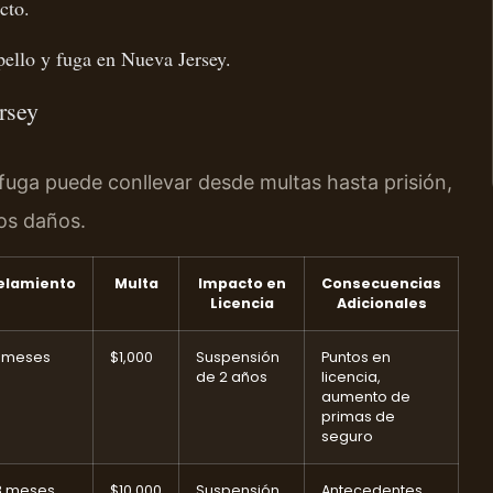
cto.
pello y fuga en Nueva Jersey.
rsey
fuga puede conllevar desde multas hasta prisión,
los daños.
elamiento
Multa
Impacto en
Consecuencias
Licencia
Adicionales
6 meses
$1,000
Suspensión
Puntos en
de 2 años
licencia,
aumento de
primas de
seguro
8 meses
$10,000
Suspensión
Antecedentes