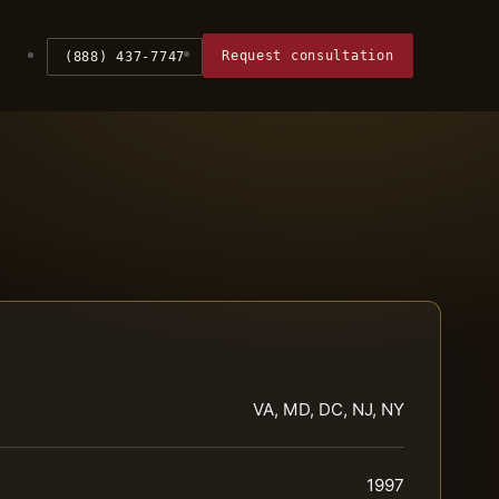
Request consultation
(888) 437-7747
VA, MD, DC, NJ, NY
1997