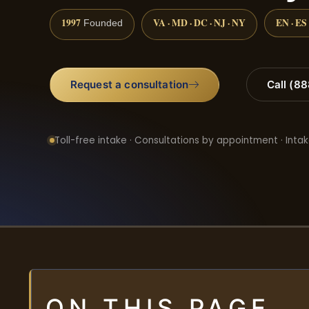
1997
VA · MD · DC · NJ · NY
EN · ES
Founded
Request a consultation
Call (8
Toll-free intake · Consultations by appointment · Intak
ON THIS PAGE