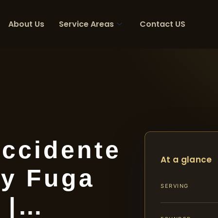
About Us
Service Areas
Contact US
ccidente
At a glance
 y Fuga
SERVING
 |…