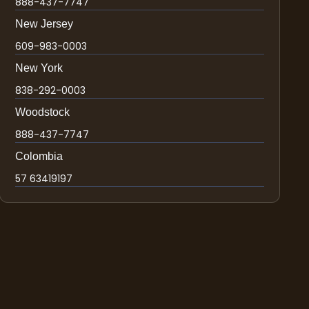
888-437-7747
New Jersey
609-983-0003
New York
838-292-0003
Woodstock
888-437-7747
Colombia
57 63419197