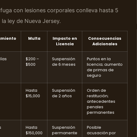
fuga con lesiones corporales conlleva hasta 5
 la ley de Nueva Jersey.
amiento
Multa
Impacto en
Consecuencias
Licencia
Adicionales
días
$200 –
Suspensión
Puntos en la
$500
de 6 meses
licencia; aumento
de primas de
seguro
Hasta
Suspensión
Orden de
$15,000
de 2 años
restitución;
antecedentes
penales
permanentes
s
Hasta
Suspensión
Posible
$150,000
permanente
acusación por