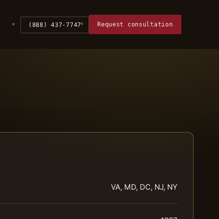
Request consultation
(888) 437-7747
VA, MD, DC, NJ, NY