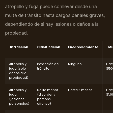
atropello y fuga puede conllevar desde una
multa de tránsito hasta cargos penales graves,
dependiendo de si hay lesiones o daños a la
propiedad.
Infracción
Clasificación
Encarcelamiento
Mu
Atropello y
Infracción de
Ninguno
Has
fuga (solo
tránsito
$50
daños a la
propiedad)
Atropello y
Delito menor
Hasta 6 meses
Has
fuga
(disorderly
$1,0
(lesiones
persons
personales)
offense)