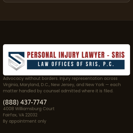
Advocacy without borders. Injury representation across
Virginia, Maryland, D.C., New Jersey, and New York — each
matter handled by counsel admitted where it is filed.
(888) 437-7747
4008 Williamsburg Court
Fairfax, VA 22032
By appointment only