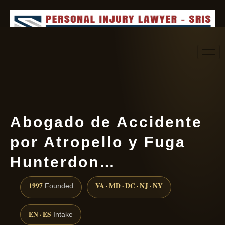
Request consultation
(888) 437-7747
Abogado de Accidente
por Atropello y Fuga
Hunterdon…
1997
VA · MD · DC · NJ · NY
Founded
EN · ES
Intake